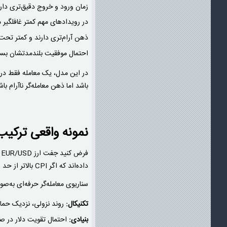
زمان ورود و خروج دقیق‌تری دار
در رویدادهای مهم کمتر غافلگیر 
ذهن آرام‌تری دارند و کمتر تحت‌ت
احتمال موفقیت بلندمدتشان بسی
در این مدل، یک معامله فقط در ص
باشد اما ذهن معامله‌گر ناآرام با
نمونه واقعی ترکی
ف
داده‌اند که اگر CPI بالاتر از حد انتظار بیاید، نرخ بهره احتمالا افزایش می‌یابد و دلار تقویت می‌شود.
سناریوی معامله‌گر حرفه‌ای به‌ص
تکنیکال:
روند نزولی، نزدیک حما
بنیادی:
احتمال تقویت دلار در ص